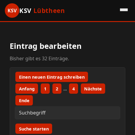
KSV
Lübtheen
KSV
HOME
GÄSTEBUCH
GALERIE
LINKS
Eintrag bearbeiten
Bisher gibt es 32 Einträge.
Einen neuen Eintrag schreiben
...
Anfang
1
2
4
Nächste
Ende
Suche starten