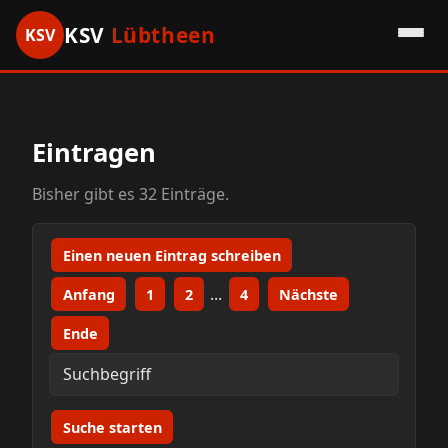
KSV
Lübtheen
KSV
HOME
GÄSTEBUCH
GALERIE
LINKS
Eintragen
Bisher gibt es 32 Einträge.
Einen neuen Eintrag schreiben
...
Anfang
1
2
4
Nächste
Ende
Suche starten